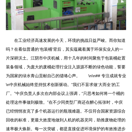
在工业经济高速发展的今天，环境的挑战日益严峻。而你知道
吗？在看似普通的‘包装桶’背后，其实蕴藏着属于环保实业人的一
片深耕沃土。江阴市中庆机械，用十几年的时间聚焦于包装桶处置
装备领域，为庞大的废桶处理行业注入源源不断的绿色动能，誓要
为国家的绿水青山贡献自己的缱绻心声。 \n\n## 专注成就专业
\n中庆机械始终坚持技术创新驱动。“我们不盲求做‘大而全’的工
厂。”中庆负责人多次在内部会议上强调，“只思考如何将一个桶的
处理这件事做到极致。”在不少同类型厂商还在醉心拓张时，中庆
已经悄悄攻克了多个机器运行的瓶颈难题。不仅符合国家资源综合
回收的标准，更最大效度地做到人机的机器灵同，助推废物处理的
速率极大焕新。每一次突破，都是直接促进环境保护的有效推进步