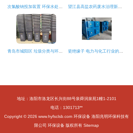
次氯酸钠投加装置 环保水处理中的关键加药系统
望江县高盐农药废水治理新篇章 圆融环保的创新设备与技术实践
青岛市城阳区 垃圾分类与环保设备协同并进，共建绿色宜居新城
瓷绝缘子 电力与化工行业的可靠守护者
地址：洛阳市洛龙区长兴街88号泉舜润泉苑1幢1-2101
电话：1301713**
Copyright © 2026
www.hyfsclsb.com
环保设备
洛阳兆明环保科技有
限公司
环保设备
版权所有
Sitemap